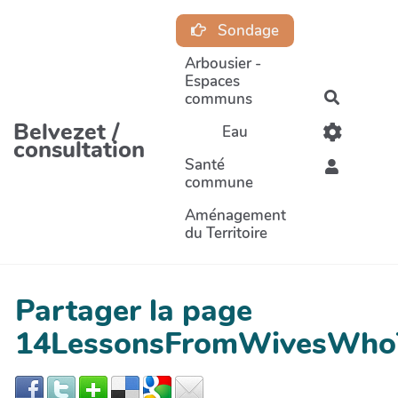
Aller au contenu principal
Sondage
Arbousier -
Espaces
communs
Recherc
Belvezet /
Eau
consultation
Santé
commune
Aménagement
du Territoire
Partager la page
14LessonsFromWivesWhoT