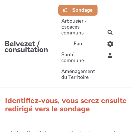
Aller au contenu principal
Sondage
Arbousier -
Espaces
communs
Recherc
Belvezet /
Eau
consultation
Santé
commune
Aménagement
du Territoire
Identifiez-vous, vous serez ensuite
redirigé vers le sondage