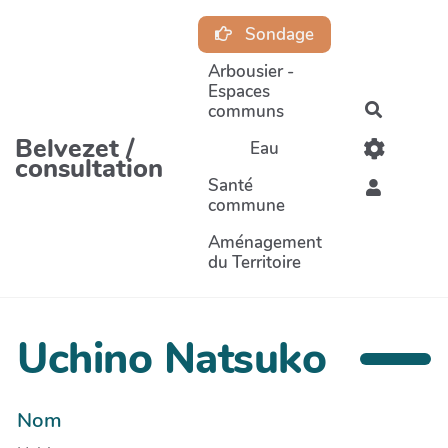
Aller au contenu principal
Sondage
Arbousier -
Espaces
communs
Recherc
Belvezet /
Eau
consultation
Santé
commune
Aménagement
du Territoire
Uchino Natsuko
Nom